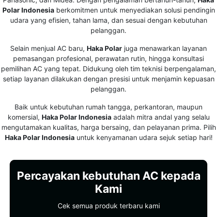
Baik untuk kebutuhan rumah tangga, perkantoran, maupun
komersial,
Haka Polar Indonesia
adalah mitra andal yang selalu
mengutamakan kualitas, harga bersaing, dan pelayanan prima. Pilih
Haka Polar Indonesia
untuk kenyamanan udara sejuk setiap hari!
Percayakan kebutuhan AC kepada
Kami
Cek semua produk terbaru kami
Cek Produk
021-80627023
(opens in new tab)
WhatsApp Sales
(opens in new tab)