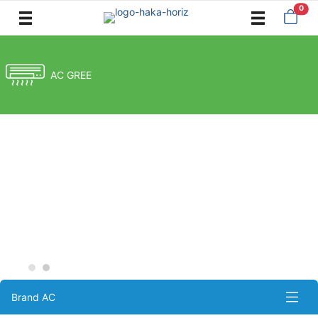
0
AC GREE
Brand AC
AC Daikin
AC Gree
AC Midea
AC Panasonic
AC Samsung