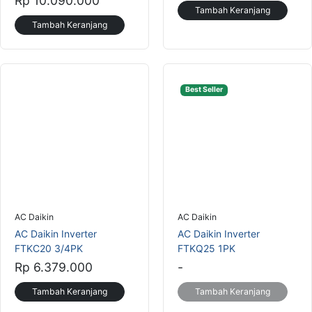
AC Daikin
AC Daikin
AC Daikin Inverter
AC Daikin Inverter
FTKC20 3/4PK
FTKQ25 1PK
Rp 6.379.000
-
Tambah Keranjang
Tambah Keranjang
Tak perlu khawatir soal anggaran, karena saat ini
harga AC
tersedia dalam
berbagai pilihan yang ramah di kantong, mulai dari tipe standard hingga inverter
hemat energi. Dengan teknologi modern dan fitur pendinginan merata, Anda bisa
menikmati udara sejuk di setiap ruangan tanpa harus mengeluarkan biaya