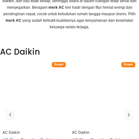
AC Daikin
AC Daikin
AC Floor Standing Daikin
AC Floor Standing Daikin
FVC140 6 PK
FVC125 5 PK
Rp 31.509.000
Rp 26.299.000
Tambah Keranjang
Tambah Keranjang
(opens in new tab)
Populer
AC Daikin Multi Split Inverter 1/2 PK + 3/4
Best Seller
PK MKC30