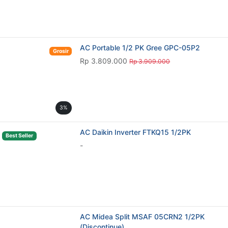
AC Daikin Inverter FTKQ15 1/2PK
Best Seller
-
AC Midea Split MSAF 05CRN2 1/2PK
(Discontinue)
-
AC Floor Standing Daikin FVC100 4 PK
Grosir
Rp 23.619.000