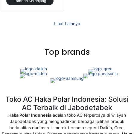
Toko AC Haka Polar Indonesia: Solusi
AC Terbaik di Jabodetabek
Haka Polar Indonesia
adalah toko AC terpercaya di wilayah
Jabodetabek yang menghadirkan berbagai pilihan produk
berkualitas dari merek-merek ternama seperti Daikin, Gree,
Panasonic, dan Midea. Dengan pengalaman bertahun-tahun,
Haka
Polar Indonesia
berkomitmen untuk menyediakan solusi pendingin
udara yang efisien, tahan lama, dan sesuai dengan kebutuhan
pelanggan.
Selain menjual AC baru,
Haka Polar
juga menawarkan layanan
pemasangan profesional, perawatan rutin, hingga konsultasi
pemilihan AC yang tepat. Didukung oleh tim teknisi berpengalaman,
setiap layanan dilakukan dengan presisi untuk menjamin kepuasan
pelanggan.