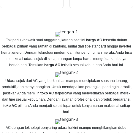
berlebihan. Temukan
harga AC
terbaik sesuai kebutuhan Anda hari ini.
Udara sejuk dari AC yang berkualitas mampu menciptakan suasana tenang,
produktif, dan menyenangkan. Untuk mendapatkan perangkat pendingin terbaik,
pastikan Anda memilih
toko AC
terpercaya yang menyediakan berbagai merek
dan tipe sesuai kebutuhan. Dengan layanan profesional dan produk bergaransi,
toko AC
pilihan Anda menjadi solusi tepat untuk kenyamanan maksimal setiap
hari.
AC dengan teknologi penyaring udara terkini mampu menghilangkan debu,
bakteri, dan bau tidak sedap, sehingga udara di dalam ruangan tetap sehat dan
menyegarkan. Beragam
merk AC
kini hadir dengan fitur hemat energi dan
pendinginan cepat, cocok untuk kebutuhan rumah tangga maupun bisnis. Pilih
merk AC
yang sudah terbukti kualitasnya agar kenyamanan dan kesehatan
keluarga selalu terjaga.
AC Daikin
Grosir
Grosir