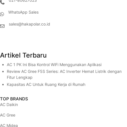
021-80627023
(opens in new tab)
WhatsApp Sales
(opens in new tab)
sales@hakapolar.co.id
(opens in new tab)
(opens in new tab)
(opens in new tab)
(opens in new tab)
(opens in new tab)
Artikel Terbaru
AC 1 PK Ini Bisa Kontrol WiFi Menggunakan Aplikasi
Review AC Gree F5S Series: AC Inverter Hemat Listrik dengan
Fitur Lengkap
Kapasitas AC Untuk Ruang Kerja di Rumah
TOP BRANDS
AC Daikin
AC Gree
AC Midea