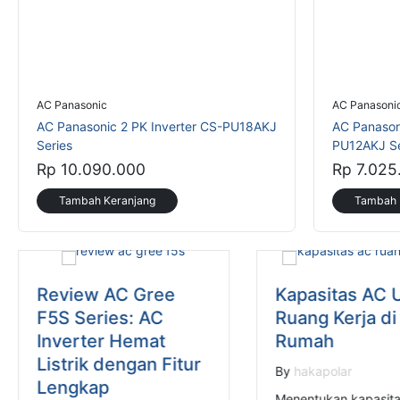
AC Panasonic
AC Panasoni
AC Panasonic 2 PK Inverter CS-PU18AKJ
AC Panasoni
Series
PU12AKJ Se
Rp 10.090.000
Rp 7.025
Tambah Keranjang
Tambah 
Review AC Gree
Kapasitas AC 
F5S Series: AC
Ruang Kerja di
Inverter Hemat
Rumah
Listrik dengan Fitur
By
hakapolar
Lengkap
Menentukan kapasit