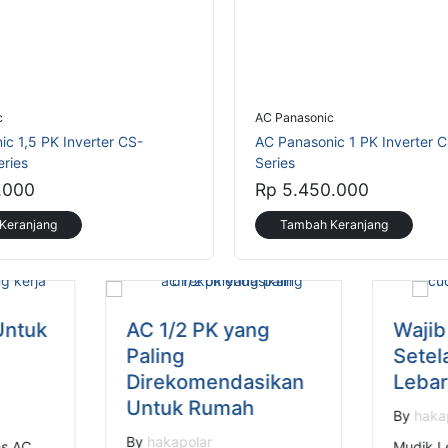
c
AC Panasonic
c 1,5 PK Inverter CS-
AC Panasonic 1 PK Inverter
ries
Series
.000
Rp 5.450.000
Keranjang
Tambah Keranjang
Untuk
AC 1/2 PK yang
Wajib
Paling
Setel
Direkomendasikan
Leba
Untuk Rumah
By
haka
By
hakapolar
as AC
Mudik L