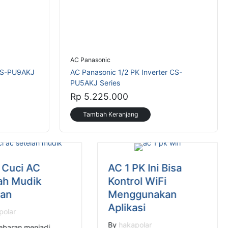
AC Panasonic
 CS-PU9AKJ
AC Panasonic 1/2 PK Inverter CS-
PU5AKJ Series
Rp 5.225.000
Tambah Keranjang
 Cuci AC
AC 1 PK Ini Bisa
ah Mudik
Kontrol WiFi
ran
Menggunakan
Aplikasi
polar
By
hakapolar
ebaran menjadi