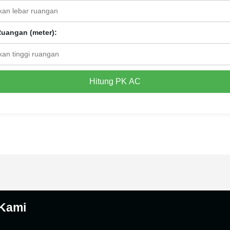
Ruangan (meter):
Hitung PK AC
 Kami