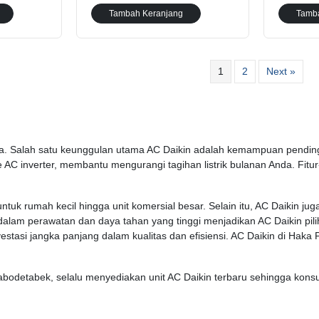
Tambah Keranjang
Tamb
1
2
Next »
ginya. Salah satu keunggulan utama AC Daikin adalah kemampuan pend
pe AC inverter, membantu mengurangi tagihan listrik bulanan Anda. Fit
tuk rumah kecil hingga unit komersial besar. Selain itu, AC Daikin ju
lam perawatan dan daya tahan yang tinggi menjadikan AC Daikin pil
tasi jangka panjang dalam kualitas dan efisiensi. AC Daikin di Haka P
abodetabek, selalu menyediakan unit AC Daikin terbaru sehingga konsum