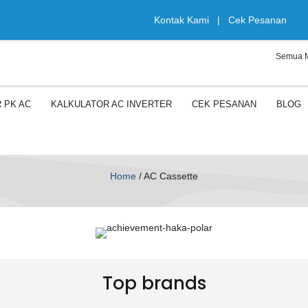
Kontak Kami
|
Cek Pesanan
 PK AC
KALKULATOR AC INVERTER
CEK PESANAN
BLOG
Home
/
AC Cassette
Top brands