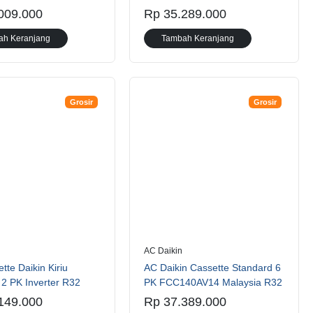
009.000
Rp 35.289.000
ah Keranjang
Tambah Keranjang
Grosir
Grosir
AC Daikin
tte Daikin Kiriu
AC Daikin Cassette Standard 6
2 PK Inverter R32
PK FCC140AV14 Malaysia R32
149.000
Rp 37.389.000