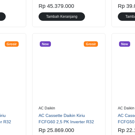
Rp 45.379.000
Rp 39.
Tambah Keranjang
Tamb
Grosir
New
Grosir
New
AC Daikin
AC Daikin
iriu
AC Cassette Daikin Kiriu
AC Casse
er R32
FCFG60 2,5 PK Inverter R32
FCFG50 
Rp 25.869.000
Rp 22.