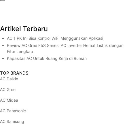
(opens in new tab)
(opens in new tab)
(opens in new tab)
(opens in new tab)
(opens in new tab)
Artikel Terbaru
AC 1 PK Ini Bisa Kontrol WiFi Menggunakan Aplikasi
Review AC Gree F5S Series: AC Inverter Hemat Listrik dengan
Fitur Lengkap
Kapasitas AC Untuk Ruang Kerja di Rumah
TOP BRANDS
AC Daikin
AC Gree
AC Midea
AC Panasonic
AC Samsung