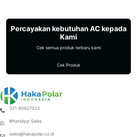
Percayakan kebutuhan AC kepada
Kami
Cek semua produk terbaru kami
Cek Produk
021-80627023
(opens in new tab)
WhatsApp Sales
(opens in new tab)
sales@hakapolar.co.id