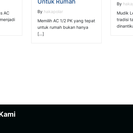
Untuk Rumah
By
haka
By
hakapolar
as AC
Mudik L
 menjadi
tradisi 
Memilih AC 1/2 PK yang tepat
dinanti
untuk rumah bukan hanya
[…]
 Kami