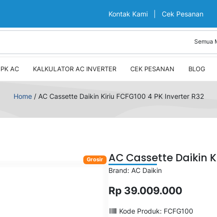
Kontak Kami
|
Cek Pesanan
PK AC
KALKULATOR AC INVERTER
CEK PESANAN
BLOG
Home
/
AC Cassette Daikin Kiriu FCFG100 4 PK Inverter R32
AC Cassette Daikin Ki
Grosir
Brand: AC Daikin
Rp 39.009.000
Kode Produk: FCFG100