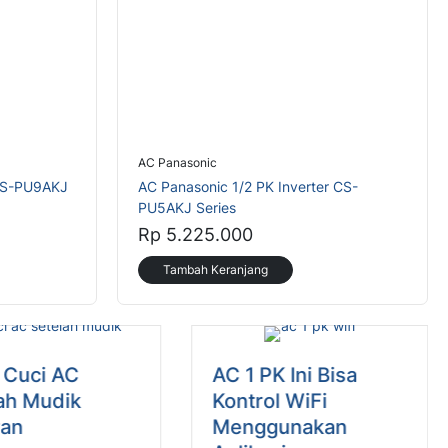
AC Panasonic
 CS-PU9AKJ
AC Panasonic 1/2 PK Inverter CS-
PU5AKJ Series
Rp 5.225.000
Tambah Keranjang
 Cuci AC
AC 1 PK Ini Bisa
ah Mudik
Kontrol WiFi
ran
Menggunakan