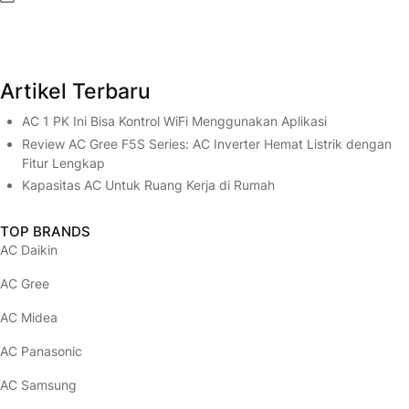
(opens in new tab)
(opens in new tab)
(opens in new tab)
(opens in new tab)
(opens in new tab)
Artikel Terbaru
AC 1 PK Ini Bisa Kontrol WiFi Menggunakan Aplikasi
Review AC Gree F5S Series: AC Inverter Hemat Listrik dengan
Fitur Lengkap
Kapasitas AC Untuk Ruang Kerja di Rumah
TOP BRANDS
AC Daikin
AC Gree
AC Midea
AC Panasonic
AC Samsung