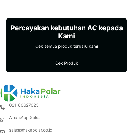
Percayakan kebutuhan AC kepada
Kami
Cek semua produk terbaru kami
Cek Produk
021-80627023
(opens in new tab)
WhatsApp Sales
(opens in new tab)
sales@hakapolar.co.id