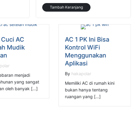
Tambah Keranjang
 Cuci AC
AC 1 PK Ini Bisa
ah Mudik
Kontrol WiFi
ran
Menggunakan
Aplikasi
polar
By
hakapolar
ebaran menjadi
tahunan yang sangat
Memiliki AC di rumah kini
kan oleh banyak […]
bukan hanya tentang
ruangan yang […]