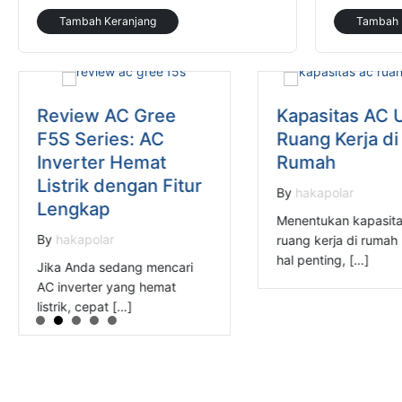
Tambah Keranjang
Tambah 
Review AC Gree
Kapasitas AC 
F5S Series: AC
Ruang Kerja di
Inverter Hemat
Rumah
Listrik dengan Fitur
By
hakapolar
Lengkap
Menentukan kapasit
By
hakapolar
ruang kerja di rumah
hal penting, […]
Jika Anda sedang mencari
AC inverter yang hemat
listrik, cepat […]