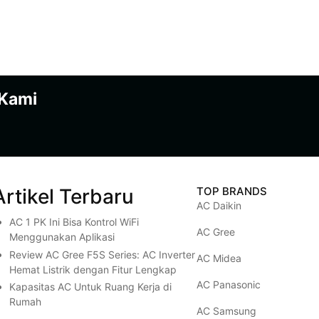
 Kami
Artikel Terbaru
TOP BRANDS
AC Daikin
AC 1 PK Ini Bisa Kontrol WiFi
AC Gree
Menggunakan Aplikasi
Review AC Gree F5S Series: AC Inverter
AC Midea
Hemat Listrik dengan Fitur Lengkap
AC Panasonic
Kapasitas AC Untuk Ruang Kerja di
Rumah
AC Samsung