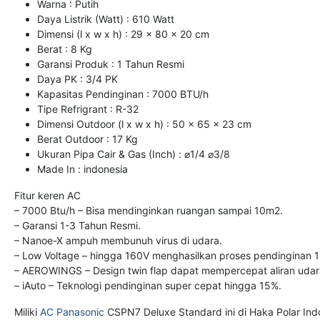
Warna : Putih
Daya Listrik (Watt) : 610 Watt
Dimensi (l x w x h) : 29 x 80 x 20 cm
Berat : 8 Kg
Garansi Produk : 1 Tahun Resmi
Daya PK : 3/4 PK
Kapasitas Pendinginan : 7000 BTU/h
Tipe Refrigrant : R-32
Dimensi Outdoor (l x w x h) : 50 x 65 x 23 cm
Berat Outdoor : 17 Kg
Ukuran Pipa Cair & Gas (Inch) : ⌀1/4 ⌀3/8
Made In : indonesia
Fitur keren AC
– 7000 Btu/h – Bisa mendinginkan ruangan sampai 10m2.
– Garansi 1-3 Tahun Resmi.
– Nanoe-X ampuh membunuh virus di udara.
– Low Voltage – hingga 160V menghasilkan proses pendinginan 1
– AEROWINGS – Design twin flap dapat mempercepat aliran udara
– iAuto – Teknologi pendinginan super cepat hingga 15%.
Miliki
AC Panasonic
CSPN7 Deluxe Standard ini di Haka Polar Indo