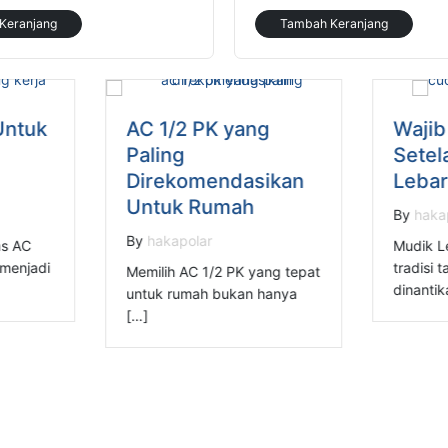
Keranjang
Tambah Keranjang
Untuk
AC 1/2 PK yang
Wajib
Paling
Setel
Direkomendasikan
Leba
Untuk Rumah
By
haka
By
hakapolar
as AC
Mudik L
 menjadi
tradisi 
Memilih AC 1/2 PK yang tepat
dinanti
untuk rumah bukan hanya
[…]