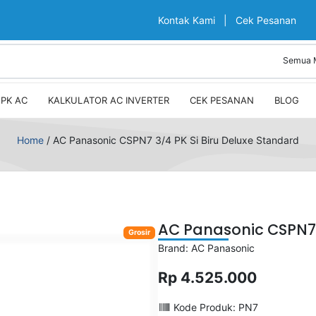
Kontak Kami
|
Cek Pesanan
PK AC
KALKULATOR AC INVERTER
CEK PESANAN
BLOG
Home
/
AC Panasonic CSPN7 3/4 PK Si Biru Deluxe Standard
AC Panasonic CSPN7 
Grosir
Brand: AC Panasonic
Rp 4.525.000
Kode Produk: PN7