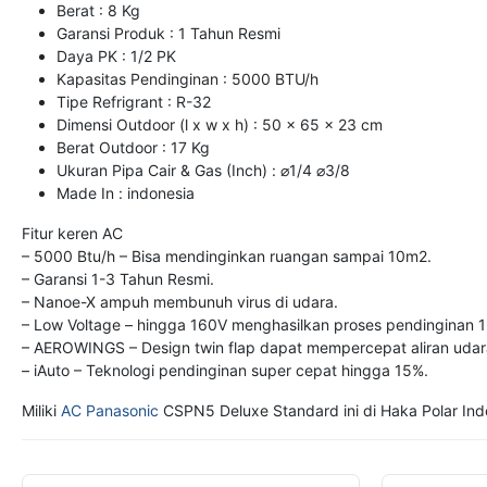
Berat : 8 Kg
Garansi Produk : 1 Tahun Resmi
Daya PK : 1/2 PK
Kapasitas Pendinginan : 5000 BTU/h
Tipe Refrigrant : R-32
Dimensi Outdoor (l x w x h) : 50 x 65 x 23 cm
Berat Outdoor : 17 Kg
Ukuran Pipa Cair & Gas (Inch) : ⌀1/4 ⌀3/8
Made In : indonesia
Fitur keren AC
– 5000 Btu/h – Bisa mendinginkan ruangan sampai 10m2.
– Garansi 1-3 Tahun Resmi.
– Nanoe-X ampuh membunuh virus di udara.
– Low Voltage – hingga 160V menghasilkan proses pendinginan 1
– AEROWINGS – Design twin flap dapat mempercepat aliran udara
– iAuto – Teknologi pendinginan super cepat hingga 15%.
Miliki
AC Panasonic
CSPN5 Deluxe Standard ini di Haka Polar Indo