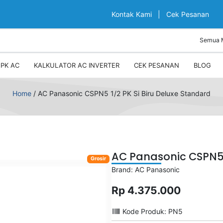
Kontak Kami
|
Cek Pesanan
PK AC
KALKULATOR AC INVERTER
CEK PESANAN
BLOG
Home
/
AC Panasonic CSPN5 1/2 PK Si Biru Deluxe Standard
AC Panasonic CSPN5 1
Grosir
Brand: AC Panasonic
Rp 4.375.000
Kode Produk: PN5