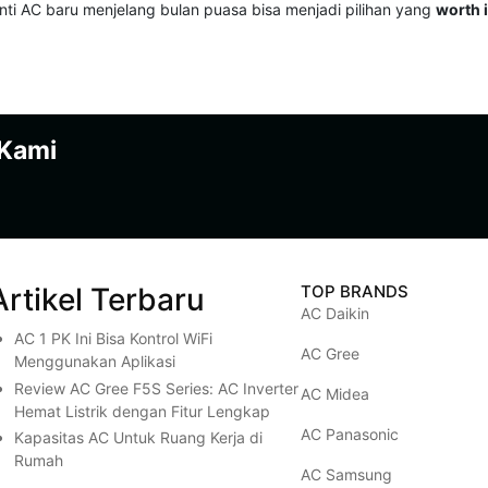
anti AC baru menjelang bulan puasa bisa menjadi pilihan yang
worth i
 Kami
Artikel Terbaru
TOP BRANDS
AC Daikin
AC 1 PK Ini Bisa Kontrol WiFi
AC Gree
Menggunakan Aplikasi
Review AC Gree F5S Series: AC Inverter
AC Midea
Hemat Listrik dengan Fitur Lengkap
AC Panasonic
Kapasitas AC Untuk Ruang Kerja di
Rumah
AC Samsung