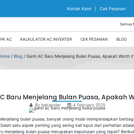
Kontak Kami
|
Cek Pesanan
PK AC
KALKULATOR AC INVERTER
CEK PESANAN
BLOG
Home
/
Blog
/
Ganti AC Baru Menjelang Bulan Puasa, Apakah Worth it
AC Baru Menjelang Bulan Puasa, Apakah Wo
By hakapolar
4 February 2025
Menjelang bulan puasa, banyak orang mulai mempersiapkan berbag
lah satu aspek penting yang sering kali luput dari perhatian adala
u menjelang bulan puasa merupakan keputusan yang tepat? Berikut