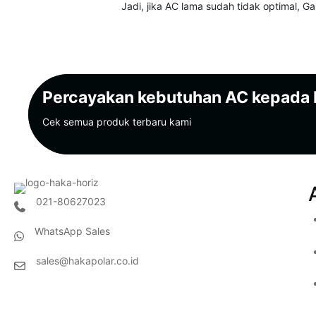
Jadi, jika AC lama sudah tidak optimal, G
Percayakan kebutuhan AC kepada
Cek semua produk terbaru kami
021-80627023
(opens in new tab)
WhatsApp Sales
(opens in new tab)
sales@hakapolar.co.id
(opens in new tab)
(opens in new tab)
(opens in new tab)
(opens in new tab)